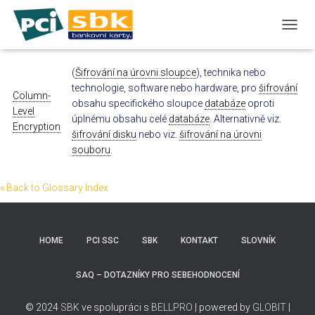
T
O
G
(
Šifrování na úrovni sloupce
), technika nebo
G
technologie, software nebo hardware, pro
šifrování
L
Column-
E
obsahu specifického sloupce
databáze
oproti
Level
N
úplnému obsahu celé
databáze
. Alternativně viz.
Encryption
A
šifrování disku
nebo viz.
šifrování na úrovni
V
souboru
.
I
G
A
« Back to Glossary Index
T
I
O
N
HOME
PCI SSC
SBK
KONTAKT
SLOVNÍK
SAQ – DOTAZNÍKY PRO SEBEHODNOCENÍ
© 2024
SBK
ve spolupráci s
BELLPRO
| powered by
GLOBIT
|