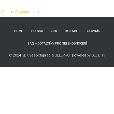
« Back to Glossary Index
HOME
PCI SSC
SBK
KONTAKT
SLOVNÍK
SAQ – DOTAZNÍKY PRO SEBEHODNOCENÍ
© 2024
SBK
ve spolupráci s
BELLPRO
| powered by
GLOBIT
|