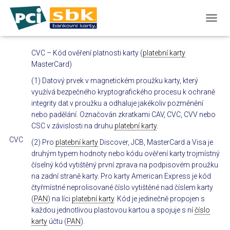
T
O
G
CVC – Kód ověření platnosti karty (
platební karty
G
MasterCard)
L
E
(1) Datový prvek v magnetickém proužku karty, který
N
využívá bezpečného kryptografického procesu k ochraně
A
integrity dat v proužku a odhaluje jakékoliv pozměnění
V
I
nebo padělání. Označován zkratkami CAV, CVC, CVV nebo
G
CSC v závislosti na druhu
platební karty
.
A
CVC
(2) Pro
platební karty
Discover, JCB, MasterCard a Visa je
T
I
druhým typem hodnoty nebo kódu ověření karty trojmístný
O
číselný kód vytištěný první zprava na podpisovém proužku
N
na zadní straně karty. Pro karty American Express je kód
čtyřmístné neprolisované číslo vytištěné nad číslem karty
(
PAN
) na líci
platební karty
. Kód je jedinečně propojen s
každou jednotlivou plastovou kartou a spojuje s ní
číslo
karty
účtu (
PAN
).