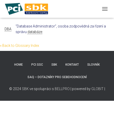
T
O
G
“Database Administrator”, osoba zodpovědná za řízení a
G
DBA
správu
databáze
.
L
E
N
« Back to Glossary Index
A
V
I
G
HOME
PCI SSC
SBK
KONTAKT
SLOVNÍK
A
T
I
SAQ – DOTAZNÍKY PRO SEBEHODNOCENÍ
O
N
© 2024
SBK
ve spolupráci s
BELLPRO
| powered by
GLOBIT
|