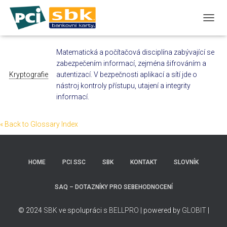
T
O
G
Matematická a počítačová disciplína zabývající se
G
zabezpečením informací, zejména šifrováním a
L
E
Kryptografie
autentizací. V bezpečnosti aplikací a sítí jde o
N
nástroj kontroly přístupu, utajení a integrity
A
informací.
V
I
G
« Back to Glossary Index
A
T
I
O
HOME
PCI SSC
SBK
KONTAKT
SLOVNÍK
N
SAQ – DOTAZNÍKY PRO SEBEHODNOCENÍ
© 2024
SBK
ve spolupráci s
BELLPRO
| powered by
GLOBIT
|