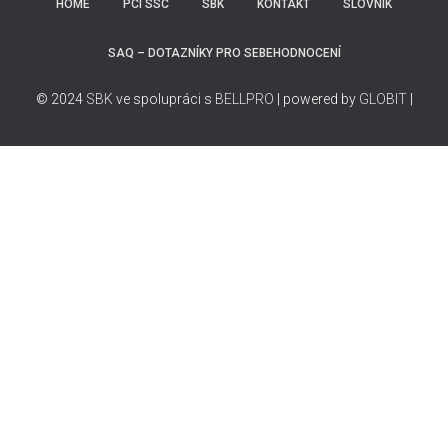
HOME
PCI SSC
SBK
KONTAKT
SLOVNÍK
SAQ – DOTAZNÍKY PRO SEBEHODNOCENÍ
© 2024
SBK
ve spolupráci s
BELLPRO
| powered by
GLOBIT
|