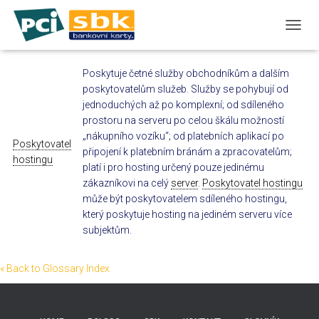
T
O
G
Poskytuje četné služby obchodníkům a dalším
G
poskytovatelům služeb. Služby se pohybují od
L
E
jednoduchých až po komplexní; od sdíleného
N
prostoru na serveru po celou škálu možností
A
„nákupního vozíku“; od platebních aplikací po
Poskytovatel
V
připojení k platebním bránám a zpracovatelům;
I
hostingu
platí i pro hosting určený pouze jedinému
G
zákazníkovi na celý
server
.
Poskytovatel hostingu
A
může být poskytovatelem sdíleného hostingu,
T
I
který poskytuje hosting na jediném serveru více
O
subjektům.
N
« Back to Glossary Index