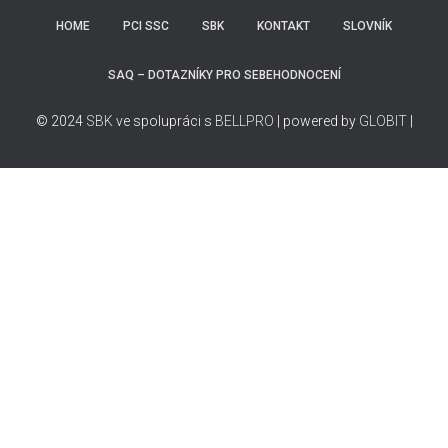
HOME
PCI SSC
SBK
KONTAKT
SLOVNÍK
SAQ – DOTAZNÍKY PRO SEBEHODNOCENÍ
© 2024
SBK
ve spolupráci s
BELLPRO
| powered by
GLOBIT
|