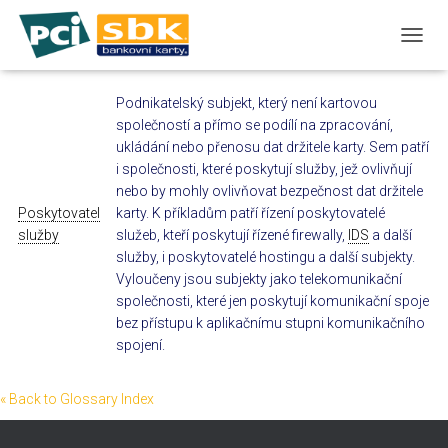
T
O
G
Podnikatelský subjekt, který není kartovou
G
společností a přímo se podílí na zpracování,
L
E
ukládání nebo přenosu dat držitele karty. Sem patří
N
i společnosti, které poskytují služby, jež ovlivňují
A
nebo by mohly ovlivňovat bezpečnost dat držitele
V
Poskytovatel
karty. K příkladům patří řízení poskytovatelé
I
služby
služeb, kteří poskytují řízené firewally,
IDS
a další
G
služby, i poskytovatelé hostingu a další subjekty.
A
Vyloučeny jsou subjekty jako telekomunikační
T
I
společnosti, které jen poskytují komunikační spoje
O
bez přístupu k aplikačnímu stupni komunikačního
N
spojení.
« Back to Glossary Index