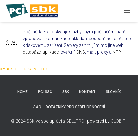
T
O
G
Počítač, který poskytuje služby jiným počítačům, např.
G
zpracování komunikace, ukládání souborů nebo přístup
L
Server
E
k tiskovému zařízení. Servery zahrnují mimo jiné web,
N
databáze
,
aplikace
, ověření,
DNS
, mail, proxy a
NTP
.
A
V
I
« Back to Glossary Index
G
A
T
I
HOME
PCI SSC
SBK
KONTAKT
SLOVNÍK
O
N
SAQ – DOTAZNÍKY PRO SEBEHODNOCENÍ
© 2024
SBK
ve spolupráci s
BELLPRO
| powered by
GLOBIT
|