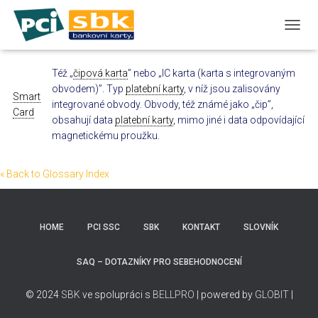
T
O
G
Též „
čipová karta
” nebo „IC karta (karta s integrovaným
G
obvodem)”. Typ
platební karty
, v níž jsou zalisovány
L
Smart
E
integrované obvody. Obvody, též známé jako „čip”,
Card
N
obsahují data
platební karty
, mimo jiné i data odpovídající
A
magnetickému proužku.
V
I
G
« Back to Glossary Index
A
T
I
O
HOME
PCI SSC
SBK
KONTAKT
SLOVNÍK
N
SAQ – DOTAZNÍKY PRO SEBEHODNOCENÍ
© 2024
SBK
ve spolupráci s
BELLPRO
| powered by
GLOBIT
|